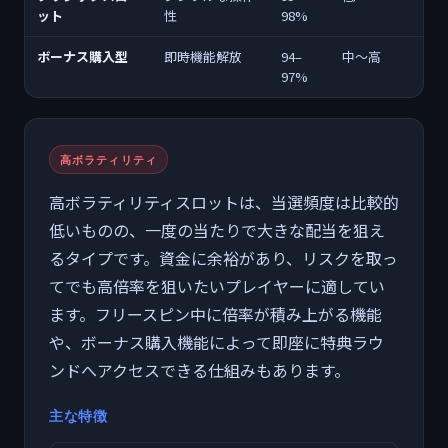
ト
ット
性
98%
概
ボーナス購入型
即時機能解放
94–
中〜高
要
97%
高ボラティリティ
高ボラティリティスロットは、当選頻度は比較的
低いものの、一度の当たりで大きな配当を狙え
るタイプです。資金に余裕があり、リスクを取っ
てでも高倍率を狙いたいプレイヤーに適してい
ます。フリースピン中に倍率が積み上がる機能
や、ボーナス購入機能によって即座に特典ラウ
ンドへアクセスできる仕組みもあります。
主な特徴