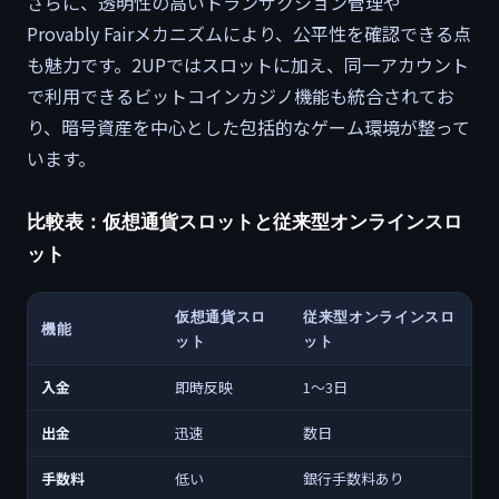
さらに、透明性の高いトランザクション管理や
Provably Fairメカニズムにより、公平性を確認できる点
も魅力です。2UPではスロットに加え、同一アカウント
で利用できるビットコインカジノ機能も統合されてお
り、暗号資産を中心とした包括的なゲーム環境が整って
います。
比較表：仮想通貨スロットと従来型オンラインスロ
ット
仮想通貨スロ
従来型オンラインスロ
機能
ット
ット
仮
入金
即時反映
1〜3日
想
出金
迅速
数日
通
貨
手数料
低い
銀行手数料あり