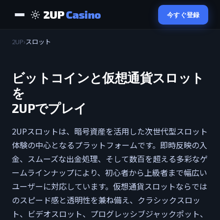
2UP
Casino
今すぐ登録
2UP
スロット
ビットコインと仮想通貨スロット
を
2UPでプレイ
2UPスロットは、暗号資産を活用した次世代型スロット
体験の中心となるプラットフォームです。即時反映の入
金、スムーズな出金処理、そして数百を超える多彩なゲ
ームラインナップにより、初心者から上級者まで幅広い
ユーザーに対応しています。仮想通貨スロットならでは
のスピード感と透明性を兼ね備え、クラシックスロッ
ト、ビデオスロット、プログレッシブジャックポット、