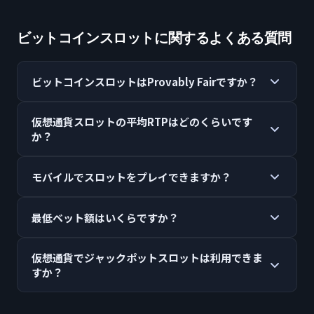
ビットコインスロットに関するよくある質問
ビットコインスロットはProvably Fairですか？
一部のタイトルはProvably Fair技術に対応しており、結
仮想通貨スロットの平均RTPはどのくらいです
果の公平性を検証できます。透明性を重視するプレイヤ
か？
ーにとって安心できる仕組みです。
多くのゲームでRTPは94〜98%の範囲に設定されていま
モバイルでスロットをプレイできますか？
す。ただし、短期的な結果はランダム性に依存します。
はい、可能です。2UPはモバイル最適化されており、ス
最低ベット額はいくらですか？
マートフォンやタブレットからも快適にプレイできま
す。
最低ベット額は比較的低く設定されており、小額からプ
仮想通貨でジャックポットスロットは利用できま
レイを開始できます。初心者でも安心して利用できま
すか？
す。
はい、利用可能です。プログレッシブ型や固定型など複