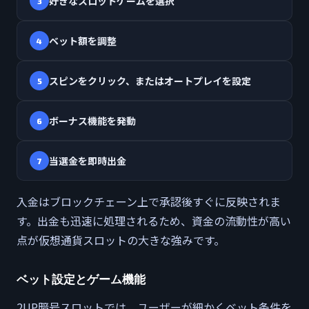
好きなスロットゲームを選択
3
ベット額を調整
4
スピンをクリック、またはオートプレイを設定
5
ボーナス機能を発動
6
当選金を即時出金
7
入金はブロックチェーン上で承認後すぐに反映されま
す。出金も迅速に処理されるため、資金の流動性が高い
点が仮想通貨スロットの大きな強みです。
ベット設定とゲーム機能
2UP暗号スロットでは、ユーザーが細かくベット条件を