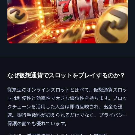
なぜ仮想通貨でスロットをプレイするのか？
従来型のオンラインスロットと比べて、仮想通貨スロッ
トは利便性と効率性で大きな優位性を持ちます。ブロッ
クチェーンを活用した入金は即時反映され、出金も迅
速。銀行手数料が抑えられるだけでなく、プライバシー
保護の面でも優れています。