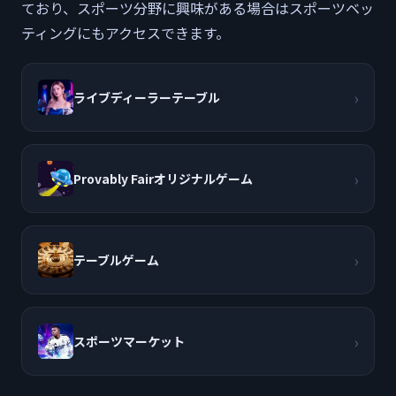
ており、スポーツ分野に興味がある場合はスポーツベッ
ティングにもアクセスできます。
›
ライブディーラーテーブル
›
Provably Fairオリジナルゲーム
›
テーブルゲーム
›
スポーツマーケット