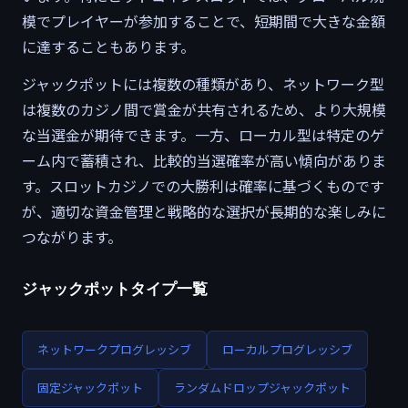
模でプレイヤーが参加することで、短期間で大きな金額
に達することもあります。
ジャックポットには複数の種類があり、ネットワーク型
は複数のカジノ間で賞金が共有されるため、より大規模
な当選金が期待できます。一方、ローカル型は特定のゲ
ーム内で蓄積され、比較的当選確率が高い傾向がありま
す。スロットカジノでの大勝利は確率に基づくものです
が、適切な資金管理と戦略的な選択が長期的な楽しみに
つながります。
ジャックポットタイプ一覧
ネットワークプログレッシブ
ローカルプログレッシブ
固定ジャックポット
ランダムドロップジャックポット