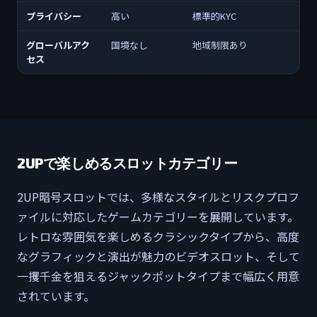
ス
プライバシー
高い
標準的KYC
ロ
ッ
グローバルアク
国境なし
地域制限あり
セス
ト
と
従
来
型
2UPで楽しめるスロットカテゴリー
の
比
2UP暗号スロットでは、多様なスタイルとリスクプロフ
較
ァイルに対応したゲームカテゴリーを展開しています。
レトロな雰囲気を楽しめるクラシックタイプから、高度
なグラフィックと演出が魅力のビデオスロット、そして
一攫千金を狙えるジャックポットタイプまで幅広く用意
されています。