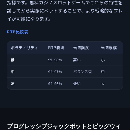
指標です。無料カジノスロットゲームでこれらの特性を
試してから実際にベットすることで、より戦略的なプレ
イが可能になります。
RTP比較表
ボラティリティ
RTP範囲
当選頻度
当選規模
ボ
低
95–98%
高い
小
ラ
中
94–97%
バランス型
中
テ
ィ
高
94–96%
低い
大
リ
テ
ィ
別
RTP
プログレッシブジャックポットとビッグウィ