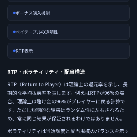
ボーナス購入機能
ペイテーブルの透明性
RTP表示
RTP・ボラティリティ・配当構造
RTP（Return to Player）は理論上の還元率を示し、長
期的な平均払戻率を表します。例えばRTPが96%の場
合、理論上は賭け金の96%がプレイヤーに戻る計算で
す。ただし短期的な結果はランダム性に左右されるた
め、常に同じ結果が保証されるわけではありません。
ボラティリティは当選頻度と配当規模のバランスを示す