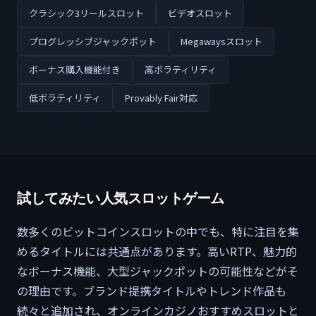
クラシック3リールスロット
ビデオスロット
プログレッシブジャックポット
Megawaysスロット
ボーナス購入機能付き
高ボラティリティ
低ボラティリティ
Provably Fair対応
試してみたい人気スロットゲーム
数多くのビットコインスロットの中でも、特に注目を集
めるタイトルには共通点があります。高いRTP、魅力的
なボーナス機能、大型ジャックポットの可能性などがそ
の理由です。ブランド提携タイトルやトレンド作品も
続々と追加され、オンラインカジノおすすめスロットと