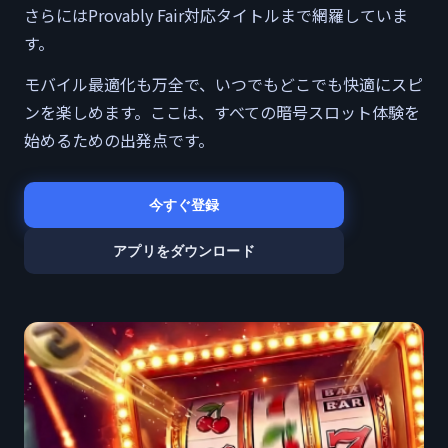
さらにはProvably Fair対応タイトルまで網羅していま
す。
モバイル最適化も万全で、いつでもどこでも快適にスピ
ンを楽しめます。ここは、すべての暗号スロット体験を
始めるための出発点です。
今すぐ登録
アプリをダウンロード