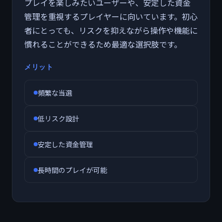
プレイを楽しみたいユーザーや、安定した資金
管理を重視するプレイヤーに向いています。初心
者にとっても、リスクを抑えながら操作や機能に
慣れることができるため最適な選択肢です。
メリット
頻繁な当選
低リスク設計
安定した資金管理
長時間のプレイが可能