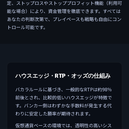
定、ストップロスやストッププロフィット機能（利用可
能な場合）により、資金管理を徹底できます。すべては
あなたの判断次第で、プレイペースも戦略も自由にコン
トロール可能です。
ハウスエッジ・RTP・オッズの仕組み
バカラルールに基づき、一般的なRTPは約98％
前後とされ、比較的低いハウスエッジが特徴で
す。バンカー側はわずかな手数料が発生する代
わりに安定した勝率が期待されます。
仮想通貨ベースの環境では、透明性の高いシス