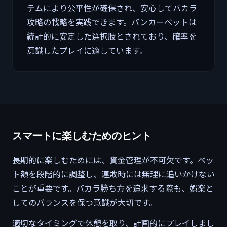
テムにより公平性が確保され、安心してバカラ
攻略の戦略を実践できます。バンカーベットは
統計的に安定した選択肢とされており、確率を
意識したプレイに適しています。
スマートに楽しむためのヒント
長期的に楽しむためには、資金管理が不可欠です。ベッ
ト額を段階的に調整し、連敗時には無理に追いかけない
ことが重要です。バカラ勝ち方を追求する際も、娯楽と
してのバランスを保つ意識が大切です。
適切なタイミングで休憩を取り、計画的にプレイしまし