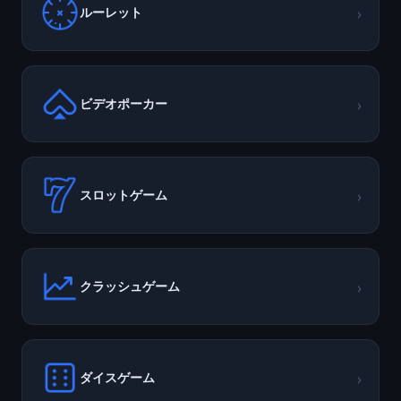
›
ルーレット
›
ビデオポーカー
›
スロットゲーム
›
クラッシュゲーム
›
ダイスゲーム