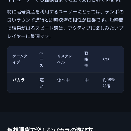
特に暗号資産を利用するユーザーにとっては、テンポの
良いラウンド進行と即時決済の相性が抜群です。短時間
で結果が出るスピード感は、アクティブに楽しみたいプ
レイヤーに最適です。
ペ
戦
ゲームタ
リスクレ
ー
略
RTP
イプ
ベル
ス
性
バ
バカラ
速
低〜中
中
約98％
カ
い
前後
ラ
ゲ
ー
ム
概
仮想通貨で楽しむバカラの遊び方