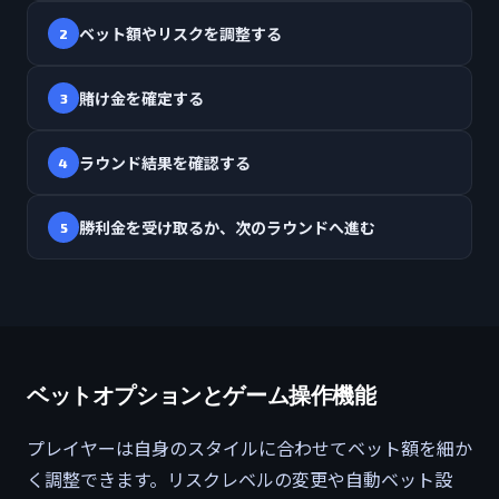
ベット額やリスクを調整する
2
賭け金を確定する
3
ラウンド結果を確認する
4
勝利金を受け取るか、次のラウンドへ進む
5
ベットオプションとゲーム操作機能
プレイヤーは自身のスタイルに合わせてベット額を細か
く調整できます。リスクレベルの変更や自動ベット設