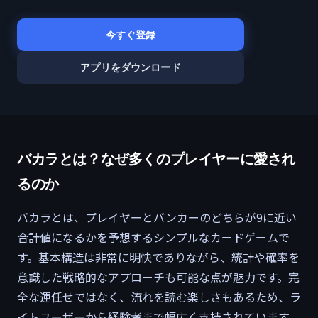
今すぐ登録
アプリをダウンロード
バカラとは？なぜ多くのプレイヤーに愛され
るのか
バカラとは、プレイヤーとバンカーのどちらが9に近い
合計値になるかを予想するシンプルなカードゲームで
す。基本構造は非常に明快でありながら、統計や確率を
意識した戦略的なアプローチも可能な点が魅力です。完
全な運任せではなく、流れを読む楽しさもあるため、ラ
イトユーザーから経験者まで幅広く支持されています。