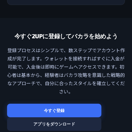
今すぐ2UPに登録してバカラを始めよう
登録プロセスはシンプルで、数ステップでアカウント作
成が完了します。ウォレットを接続すればすぐに入金が
可能で、入金後は即時にゲームへアクセスできます。初
心者は基本から、経験者はバカラ攻略を意識した戦略的
なアプローチで、自分に合ったスタイルを確立してくだ
さい。
今すぐ登録
アプリをダウンロード