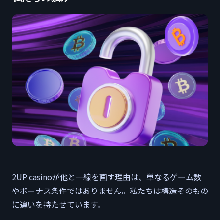
2UP casinoが他と一線を画す理由は、単なるゲーム数
やボーナス条件ではありません。私たちは構造そのもの
に違いを持たせています。