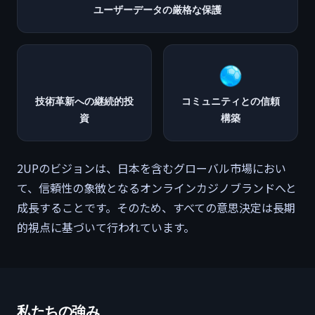
ユーザーデータの厳格な保護
技術革新への継続的投
コミュニティとの信頼
資
構築
2UPのビジョンは、日本を含むグローバル市場におい
て、信頼性の象徴となるオンラインカジノブランドへと
成長することです。そのため、すべての意思決定は長期
的視点に基づいて行われています。
私たちの強み