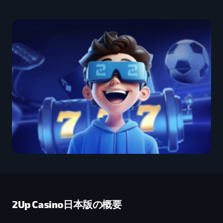
2Up Casino日本版の概要