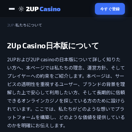
2UP
Casino
今すぐ登録
2UP
私たちについて
2Up Casino日本版について
2UPおよび2UP casinoの日本版について詳しく知りた
い方へ、本ページでは私たちの理念、運営方針、そして
プレイヤーへの約束をご紹介します。本ページは、サー
ビスの透明性を重視するユーザー、ブランドの背景を理
解した上で安心して利用したい方、そして長期的に信頼
できるオンラインカジノを探している方のために設けら
れています。ここでは、私たちがどのような想いでプラ
ットフォームを構築し、どのような価値を提供している
のかを明確にお伝えします。