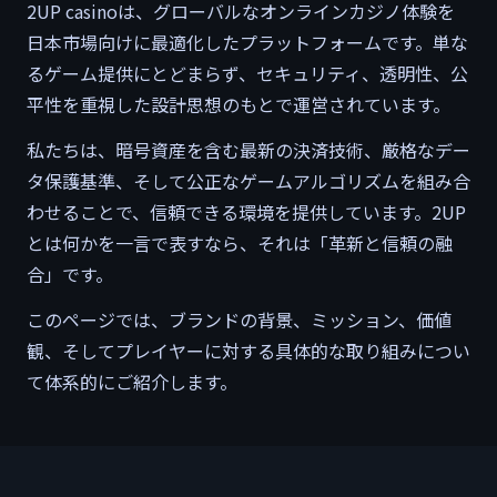
2UP casinoは、グローバルなオンラインカジノ体験を
日本市場向けに最適化したプラットフォームです。単な
るゲーム提供にとどまらず、セキュリティ、透明性、公
平性を重視した設計思想のもとで運営されています。
私たちは、暗号資産を含む最新の決済技術、厳格なデー
タ保護基準、そして公正なゲームアルゴリズムを組み合
わせることで、信頼できる環境を提供しています。2UP
とは何かを一言で表すなら、それは「革新と信頼の融
合」です。
このページでは、ブランドの背景、ミッション、価値
観、そしてプレイヤーに対する具体的な取り組みについ
て体系的にご紹介します。