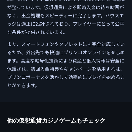
が整っています。仮想通貨による即時入金は待ち時間が
なく、出金処理もスピーディーに完了します。ハウスエ
ッジは適正に設計されており、プレイヤーにとって公平
な条件が提供されています。
また、スマートフォンやタブレットにも完全対応してい
るため、外出先でも快適にプリンコオンラインを楽しめ
ます。高度な暗号化技術により資産と個人情報は安全に
保護され、初回入金特典やキャンペーンを活用すれば、
プリンコボーナスを活かして効率的にプレイを始めるこ
とができます。
他の仮想通貨カジノゲームもチェック