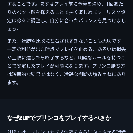
することです。まずはプレイ前に予算を決め、1回あた
りのベット額を抑えることで長く楽しめます。リスク設
定は徐々に調整し、自分に合ったバランスを見つけまし
ょう。
また、連勝や連敗に左右されすぎないことも大切です。
一定の利益が出た時点でプレイを止める、あるいは損失
が上限に達したら終了するなど、明確なルールを持つこ
とで安定したプレイが可能になります。プリンコ勝ち方
は短期的な結果ではなく、冷静な判断の積み重ねにあり
ます。
なぜ2UPでプリンコをプレイするべきか
2UPでは、プリンコカジノ体験をさらに向上させる環境