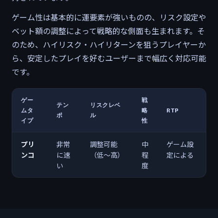
ゲーム性は基本的に運要素が強いものの、リスク設定や
ベット額の調整によって戦略的な側面も生まれます。そ
のため、ハイリスク・ハイリターンを狙うプレイヤーか
ら、安定したプレイを好むユーザーまで幅広く対応可能
です。
ゲー
戦
テン
リスクレベ
ムタ
略
RTP
ポ
ル
イプ
性
プ
プリ
非常
調整可能
中
ゲーム設
リ
ンコ
に速
（低〜高）
程
定による
ン
い
度
コ
ゲ
ー