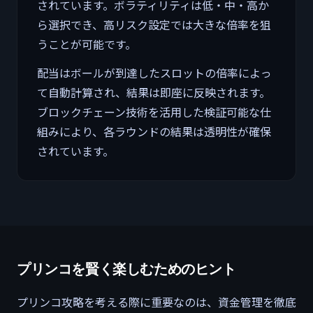
されています。ボラティリティは低・中・高か
ら選択でき、高リスク設定では大きな倍率を狙
うことが可能です。
配当はボールが到達したスロットの倍率によっ
て自動計算され、結果は即座に反映されます。
ブロックチェーン技術を活用した検証可能な仕
組みにより、各ラウンドの結果は透明性が確保
されています。
プリンコを賢く楽しむためのヒント
プリンコ攻略を考える際に重要なのは、資金管理を徹底